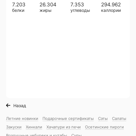
7.203
26.304
7.353
294.962
белки
жиры
углеводы
каллории
Назад
Летние новинки
Подарочные сертификаты
Сэты
Салаты
Закуски
Хинкали
Хачапури из печи
Осетинские пироги
Воздушные чебуреки и кутабы
Супы