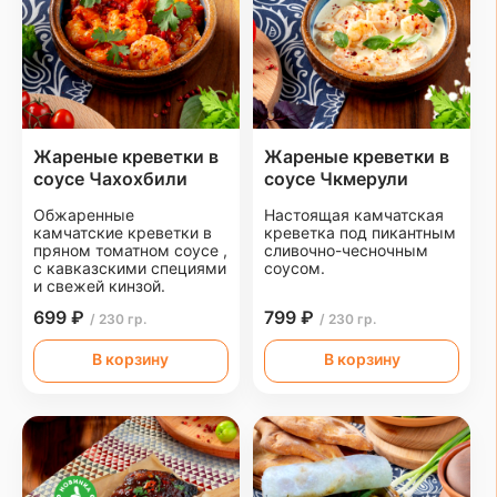
Жареные креветки в
Жареные креветки в
соусе Чахохбили
соусе Чкмерули
Обжаренные
Настоящая камчатская
камчатские креветки в
креветка под пикантным
пряном томатном соусе ,
сливочно-чесночным
с кавказскими специями
соусом.
и свежей кинзой.
699 ₽
799 ₽
/ 230 гр.
/ 230 гр.
В корзину
В корзину