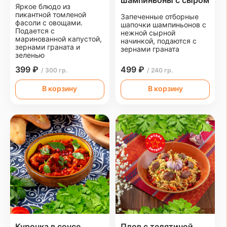
шампиньоны с сыром
Яркое блюдо из
пикантной томленой
Запеченные отборные
фасоли с овощами.
шапочки шампиньонов с
Подается с
нежной сырной
маринованной капустой,
начинкой, подаются с
зернами граната и
зернами граната
зеленью
399 ₽
499 ₽
/ 300 гр.
/ 240 гр.
В корзину
В корзину
Курочка в соусе
Плов с телятиной