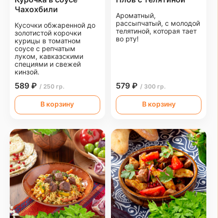
Чахохбили
Ароматный,
рассыпчатый, с молодой
Кусочки обжаренной до
телятиной, которая тает
золотистой корочки
во рту!
курицы в томатном
соусе с репчатым
луком, кавказскими
специями и свежей
кинзой.
589 ₽
579 ₽
/ 250 гр.
/ 300 гр.
В корзину
В корзину