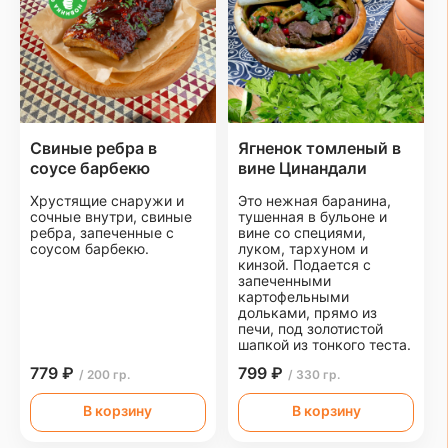
Свиные ребра в
Ягненок томленый в
соусе барбекю
вине Цинандали
Хрустящие снаружи и
Это нежная баранина,
сочные внутри, свиные
тушенная в бульоне и
ребра, запеченные с
вине со специями,
соусом барбекю.
луком, тархуном и
кинзой. Подается с
запеченными
картофельными
дольками, прямо из
печи, под золотистой
шапкой из тонкого теста.
779 ₽
799 ₽
/ 200 гр.
/ 330 гр.
В корзину
В корзину