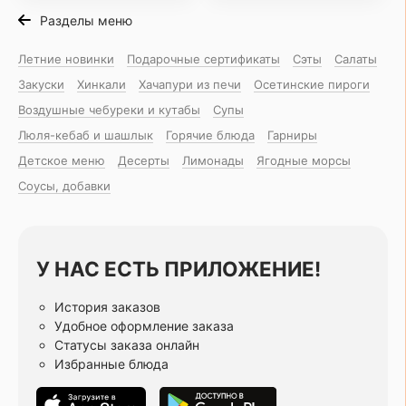
Разделы меню
Летние новинки
Подарочные сертификаты
Сэты
Салаты
Закуски
Хинкали
Хачапури из печи
Осетинские пироги
Воздушные чебуреки и кутабы
Супы
Люля-кебаб и шашлык
Горячие блюда
Гарниры
Детское меню
Десерты
Лимонады
Ягодные морсы
Соусы, добавки
У НАС ЕСТЬ ПРИЛОЖЕНИЕ!
История заказов
Удобное оформление заказа
Статусы заказа онлайн
Избранные блюда