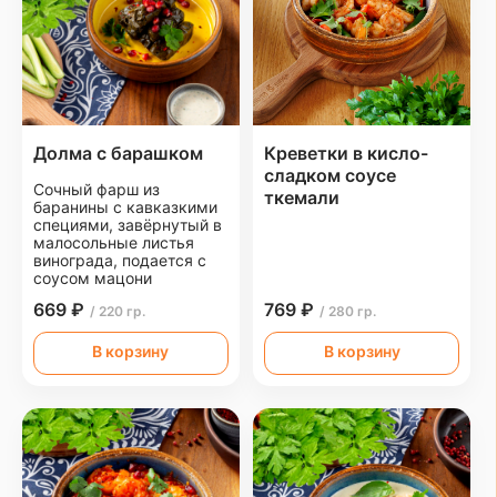
Долма с барашком
Креветки в кисло-
сладком соусе
Сочный фарш из
ткемали
баранины с кавказкими
специями, завёрнутый в
малосольные листья
винограда, подается с
соусом мацони
669 ₽
769 ₽
/ 220 гр.
/ 280 гр.
В корзину
В корзину