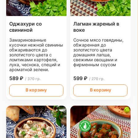
Оджахури со
Лагман жареный в
свининой
воке
Замаринованные
Сочное мясо говядины,
кусочки нежной свинины
обжаренная до
обжариваются до
золотистого цвета
золотистого цвета с
домашняя лапша,
ломтиками картофеля,
свежими овощами и
лука, чеснока, специй и
фирменным соусом
ароматной зелени.
589 ₽
599 ₽
/ 370 гр.
/ 270 гр.
В корзину
В корзину