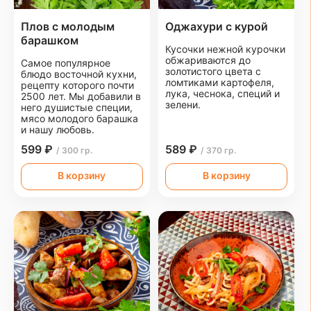
Плов с молодым
Оджахури с курой
барашком
Кусочки нежной курочки
обжариваются до
Самое популярное
золотистого цвета с
блюдо восточной кухни,
ломтиками картофеля,
рецепту которого почти
лука, чеснока, специй и
2500 лет. Мы добавили в
зелени.
него душистые специи,
мясо молодого барашка
и нашу любовь.
599 ₽
589 ₽
/ 300 гр.
/ 370 гр.
В корзину
В корзину