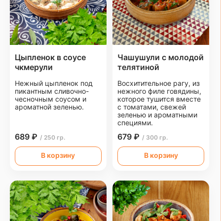
Цыпленок в соусе
Чашушули с молодой
чкмерули
телятиной
Нежный цыпленок под
Восхитительное рагу, из
пикантным сливочно-
нежного филе говядины,
чесночным соусом и
которое тушится вместе
ароматной зеленью.
с томатами, свежей
зеленью и ароматными
специями.
689 ₽
679 ₽
/ 250 гр.
/ 300 гр.
В корзину
В корзину