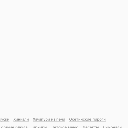
куски
Хинкали
Хачапури из печи
Осетинские пироги
Горячие блюда
Гарниры
Детское меню
Десерты
Лимонады