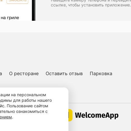
ссылке, чтобы установить приложение.
а
О ресторане
Оставить отзыв
Парковка
ичная оферта
мации на персональном
ходимы для работы нашего
йс. Пользование сайтом
ательно ознакомиться с
Работает по технологии
шением
.