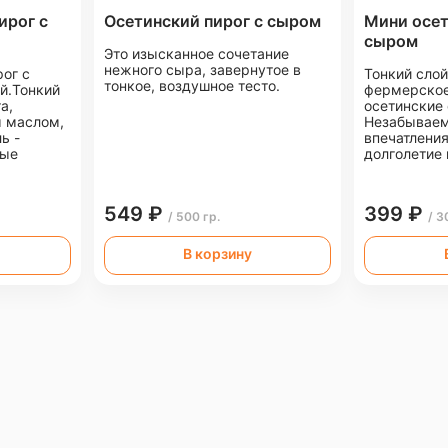
ирог с
Осетинский пирог с сыром
Мини осет
сыром
Это изысканное сочетание
нежного сыра, завернутое в
ог с
Тонкий сло
тонкое, воздушное тесто.
й.Тонкий
фермерское
а,
осетинские
 маслом,
Незабывае
ь -
впечатления
вые
долголетие
549 ₽
399 ₽
/ 500 гр.
/ 3
В корзину