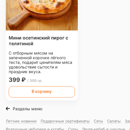
Мини осетинский пирог с
телятиной
С отборным мясом на
запеченной корочке лёгкого
теста, подарит ценителям мяса
удовольствие сытости и
праздник вкуса.
399 ₽
/ 300 гр.
В корзину
Разделы меню
Летние новинки
Подарочные сертификаты
Сэты
Салаты
За
Воздушные чебуреки и кутабы
Супы
Люля-кебаб и шашлык