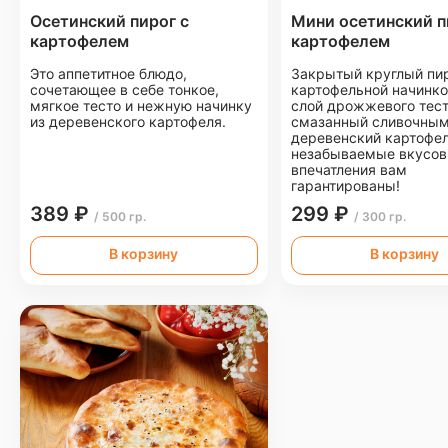
Осетинский пирог с
Мини осетинский п
картофелем
картофелем
Это аппетитное блюдо,
Закрытый круглый пир
сочетающее в себе тонкое,
картофельной начинко
мягкое тесто и нежную начинку
слой дрожжевого тест
из деревенского картофеля.
смазанный сливочным
деревенский картофел
незабываемые вкусо
впечатления вам
гарантированы!
389 ₽
299 ₽
/ 500 гр.
/ 300 гр.
В корзину
В корзину