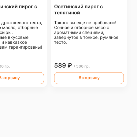
инский пирог с
Осетинский пирог с
телятиной
й дрожжевого теста,
Такого вы еще не пробовали!
 масло, отборные
Сочное и отборное мясо с
 сыры.
ароматными специями,
мые вкусовые
завернутое в тонкое, румяное
 и кавказкое
тесто.
 вам гарантированы!
589 ₽
00 гр.
/ 500 гр.
В корзину
В корзину